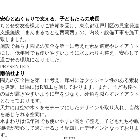
安心とぬくもりで支える、子どもたちの成長
ちとせ交友会様よりご依頼を受け、東京都江戸川区の児童発達
支援施設「まんまるちとせ西葛西」の、内装・設備工事を施工
致しました。
施設で暮らす園児の安全を第一に考えた素材選定やレイアウト
にし、低年齢でも使いやすいように水まわりも整え、安心して
過ごせる環境になりました。
PRESENTED
南信社より
園児の安全性を第一に考え、床材にはクッション性のある素材
を選定、出隅にはR加工を施しております。また、子ども達へ
の目が届きやすいように壁を少なく、死角を減らすレイアウト
となっております。
天井には空や木々をモチーフにしたデザインを取り入れ、自然
を感じられる空間に。
水まわりは低年齢でも使いやすい高さで整え、子どもたちや親
御様が安心して過ごせるよう配慮したデザインとなっておりま
す。
INFO