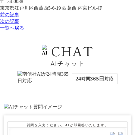
〒134-0088
東京都江戸川区西葛西5-6-19 西葛西 内宮ビル4F
前の記事
次の記事
一覧へ戻る
CHAT
AIチャット
24
365日
時間
対応
質問を入力ください。
AIが
即回答いたします。