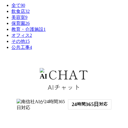
全て
90
飲食店
32
美容室
9
保育園
26
教育・介護施設
1
オフィス
2
その他
15
公共工事
4
CHAT
AIチャット
24
365日
時間
対応