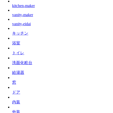
kitchen-maker
vanity-maker
vanity-eidai
キッチン
浴室
トイレ
洗面化粧台
給湯器
窓
ドア
内装
外装