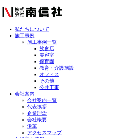
私たちについて
施工事例
施工事例一覧
飲食店
美容室
保育園
教育・介護施設
オフィス
その他
公共工事
会社案内
会社案内一覧
代表挨拶
企業理念
会社概要
沿革
アクセスマップ