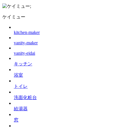
;
ケイミュー
kitchen-maker
vanity-maker
vanity-eidai
キッチン
浴室
トイレ
洗面化粧台
給湯器
窓