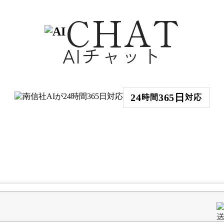
CHAT
AIチャット
24
365日
時間
対応